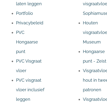
laten leggen
visgraatvloe
Portfolio
Sophiamus
Privacybeleid
Houten
PVC
visgraatvloe
Hongaarse
Museum
punt
Hongaarse
PVC Visgraat
punt - Zeist
vloer
Visgraatvlo
PVC visgraat
hout in twe
vloer inclusief
patronen
leggen
Visgraatvloe