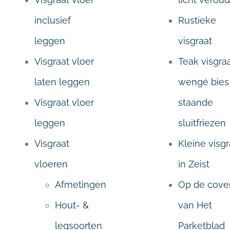
inclusief
Rustieke
leggen
visgraat
Visgraat vloer
Teak visgraa
laten leggen
wengé bies
Visgraat vloer
staande
leggen
sluitfriezen
Visgraat
Kleine visgr
vloeren
in Zeist
Afmetingen
Op de cove
Hout- &
van Het
legsoorten
Parketblad