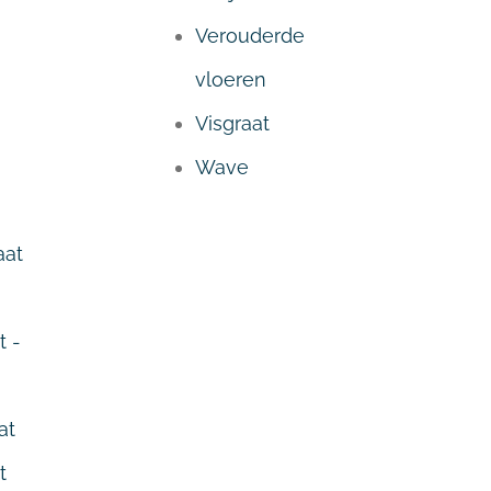
Verouderde
vloeren
Visgraat
Wave
aat
t -
at
t