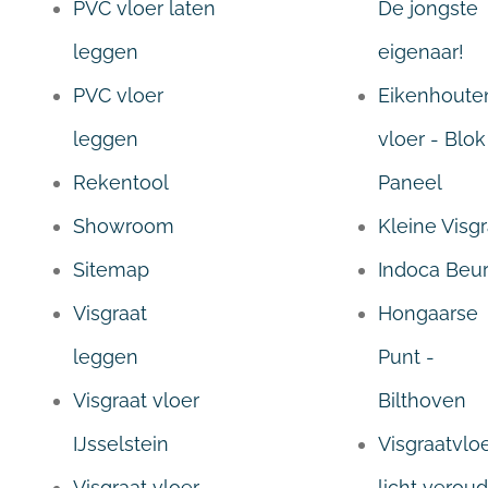
PVC vloer laten
De jongste
leggen
eigenaar!
PVC vloer
Eikenhoute
leggen
vloer - Blok
Rekentool
Paneel
Showroom
Kleine Visgr
Sitemap
Indoca Beu
Visgraat
Hongaarse
leggen
Punt -
Visgraat vloer
Bilthoven
IJsselstein
Visgraatvloe
Visgraat vloer
licht verou