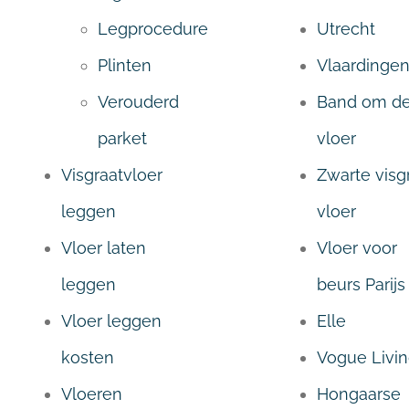
Legprocedure
Utrecht
Plinten
Vlaardinge
Verouderd
Band om d
parket
vloer
Visgraatvloer
Zwarte visg
leggen
vloer
Vloer laten
Vloer voor
leggen
beurs Parijs
Vloer leggen
Elle
kosten
Vogue Livi
Vloeren
Hongaarse