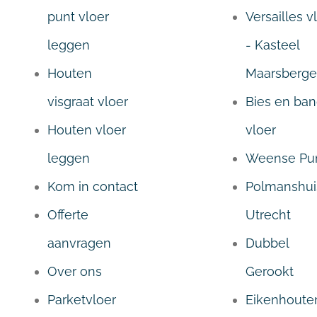
punt vloer
Versailles v
leggen
- Kasteel
Houten
Maarsberg
visgraat vloer
Bies en ba
Houten vloer
vloer
leggen
Weense Pu
Kom in contact
Polmanshui
Offerte
Utrecht
aanvragen
Dubbel
Over ons
Gerookt
Parketvloer
Eikenhoute