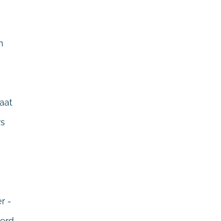
n
aat
rs
r -
derd