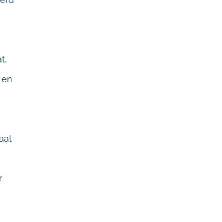
t,
 en
aat
r