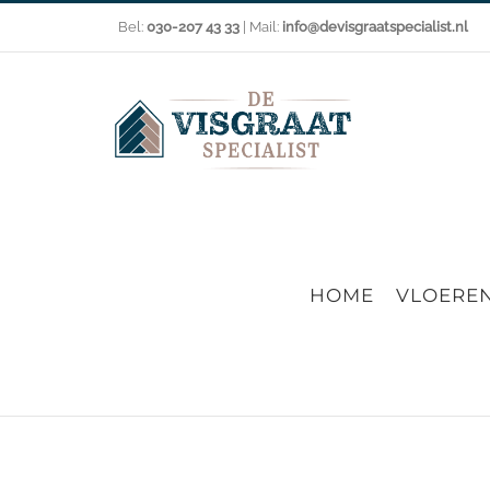
Ga
Bel:
030-207 43 33
| Mail:
info@devisgraatspecialist.nl
naar
inhoud
HOME
VLOERE