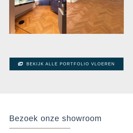
Eikenhouten visgraatvloer – Sophiamuseum
Houten visgraatvloer – Museum
BEKIJK ALLE PORTFOLIO VLOEREN
Bezoek onze showroom