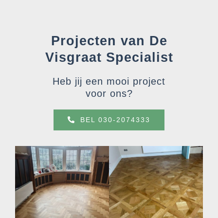
Projecten van De
Visgraat Specialist
Heb jij een mooi project
voor ons?
BEL 030-2074333
Visgraat tapis vloer – Hilversum
Traditioneel eiken blokmotief vloer – Hilversum