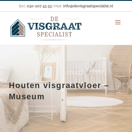
Ga
Bel:
030-207 43 33
| Mail:
info@devisgraatspecialist.nl
naar
inhoud
Houten visgraatvloer –
Museum