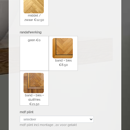
middel /
zwaar
€12.50
randafwerking
geen €0
band + bies
€8.50
band + bies +
sluitfries
€21.50
mdf plint
mdf plint incl montage , 2x voor gelakt