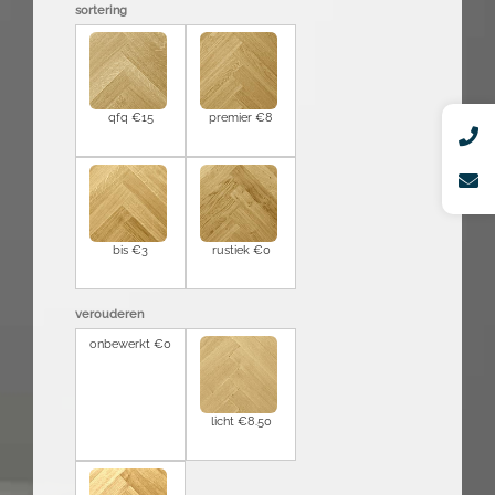
sortering
qfq €15
premier €8
bis €3
rustiek €0
verouderen
onbewerkt €0
licht €8.50