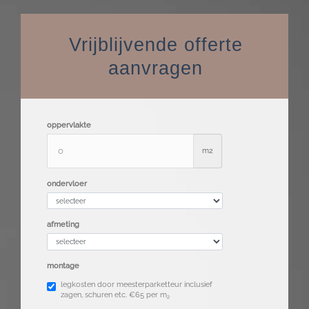
Vrijblijvende offerte
aanvragen
oppervlakte
m2
ondervloer
afmeting
montage
legkosten door meesterparketteur inclusief
zagen, schuren etc. €65 per m
2