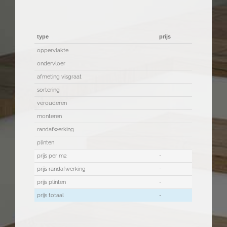
type
prijs
oppervlakte
ondervloer
afmeting visgraat
sortering
verouderen
monteren
randafwerking
plinten
prijs per m2
-
prijs randafwerking
-
prijs plinten
-
prijs totaal
-