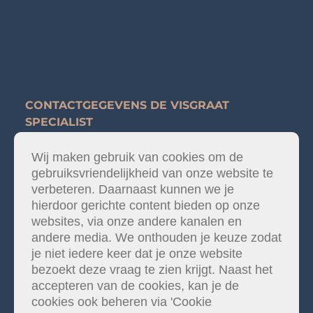
CONTACTGEGEVENS DE VISGRAAT
SPECIALIST
Wij maken gebruik van cookies om de
De Visgraat Specialist Kamerlingh Onneslaan 21
gebruiks­­vriendelijkheid van onze website te
3401 MZ IJsselstein
verbeteren. Daarnaast kunnen we je
030-2074333
hierdoor gerichte content bieden op onze
websites, via onze andere kanalen en
andere media. We onthouden je keuze zodat
info@devisgraatspecialist.nl
je niet iedere keer dat je onze website
KvK-nummer: 89721934 te Utrecht
bezoekt deze vraag te zien krijgt. Naast het
accepteren van de cookies, kan je de
cookies ook beheren via 'Cookie