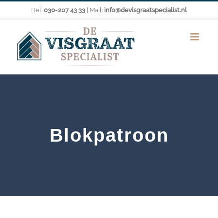
Ga
Bel:
030-207 43 33
| Mail:
info@devisgraatspecialist.nl
naar
inhoud
Blokpatroon