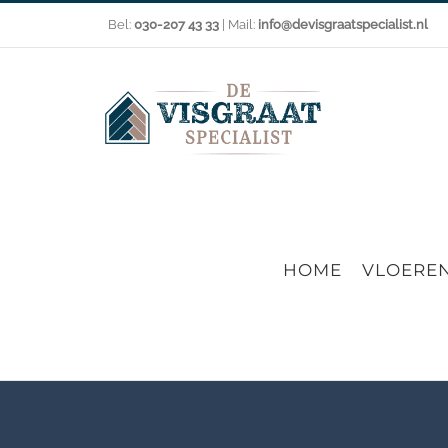
Ga
Bel:
030-207 43 33
| Mail:
info@devisgraatspecialist.nl
naar
inhoud
HOME
VLOERE