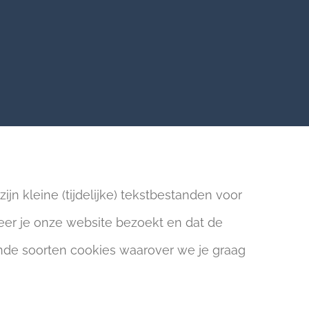
jn kleine (tijdelijke) tekstbestanden voor
neer je onze website bezoekt en dat de
lende soorten cookies waarover we je graag