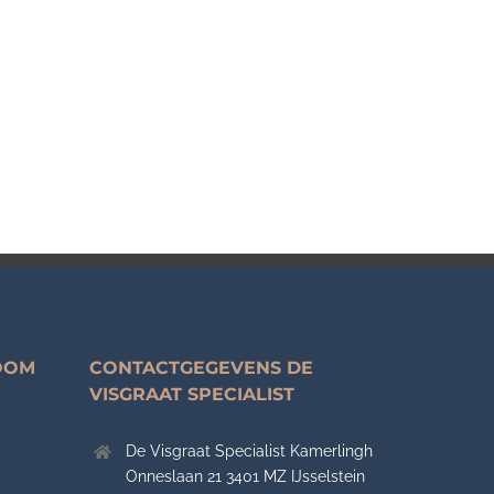
OOM
CONTACTGEGEVENS DE
VISGRAAT SPECIALIST
De Visgraat Specialist Kamerlingh
Onneslaan 21 3401 MZ IJsselstein