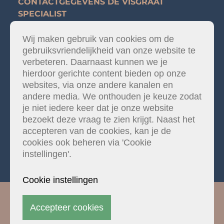
CONTACTGEGEVENS DE VISGRAAT
SPECIALIST
Wij maken gebruik van cookies om de
De Visgraat Specialist Kamerlingh Onneslaan 21
gebruiks­­vriendelijkheid van onze website te
3401 MZ IJsselstein
verbeteren. Daarnaast kunnen we je
030-2074333
hierdoor gerichte content bieden op onze
websites, via onze andere kanalen en
andere media. We onthouden je keuze zodat
info@devisgraatspecialist.nl
je niet iedere keer dat je onze website
KvK-nummer: 89721934 te Utrecht
bezoekt deze vraag te zien krijgt. Naast het
accepteren van de cookies, kan je de
cookies ook beheren via 'Cookie
instellingen'.
Cookie instellingen
Copyright 2026 - De Visgraat Specialist | Alle rechten
Accepteer cookies
voorbehouden |
Algemene Voorwaarden
|
Privacybeleid
|