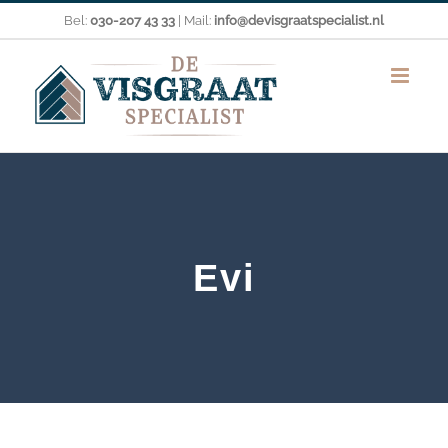
Ga
Bel:
030-207 43 33
| Mail:
info@devisgraatspecialist.nl
naar
inhoud
Evi